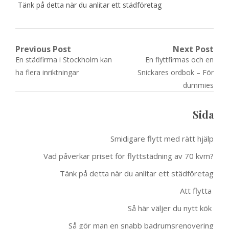
Tänk på detta när du anlitar ett städföretag
Post
Previous Post
Next Post
Previous
Next
En städfirma i Stockholm kan
En flyttfirmas och en
navigation
post:
post:
ha flera inriktningar
Snickares ordbok – För
dummies
Sida
Smidigare flytt med rätt hjälp
Vad påverkar priset för flyttstädning av 70 kvm?
Tänk på detta när du anlitar ett städföretag
Att flytta
Så här väljer du nytt kök
Så gör man en snabb badrumsrenovering